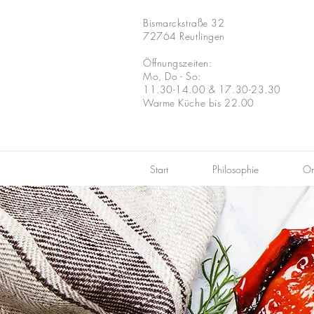
Bismarckstraße 32
72764 Reutlingen
Öffnungszeiten:
Mo, Do - So:
11.30-14.00 &
17.30-23.30
Warme Küche bis 22.00
Start
Philosophie
On